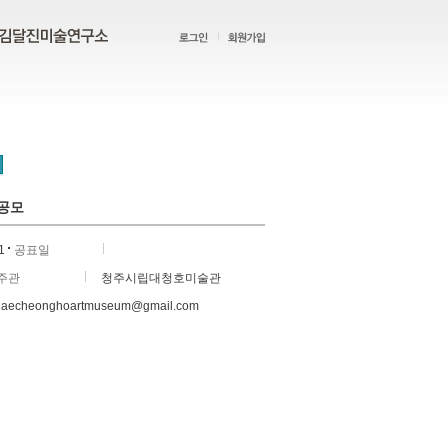
 공모
1
공표일
주관
청주시립대청호미술관
/ daecheonghoartmuseum@gmail.com