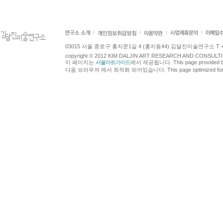
03015 서울 종로구 홍지문1길 4 (홍지동44) 김달진미술연구소 T +82.2.7
copyright © 2012 KIM DALJIN ART RESEARCH AND CONSULTING.
이 페이지는
서울아트가이드
에서 제공됩니다. This page provided 
다음 브라우져 에서 최적화 되어있습니다. This page optimized for t