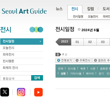
주메뉴
서브메뉴
본문바로가기
하단
2024년 6월
2023
01
02
03
0
건
전체
인사동
북촌
서촌
광화문∙
성동
기타/서울
헤이리
경기ㆍ인
통합검색