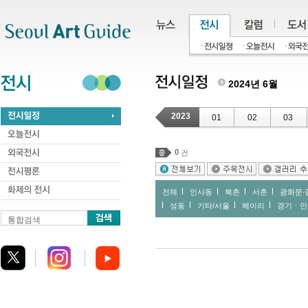
주메뉴
서브메뉴
본문바로가기
하단
2024년 6월
2023
01
02
03
0
건
전체
인사동
북촌
서촌
광화문∙
성동
기타/서울
헤이리
경기ㆍ인
통합검색