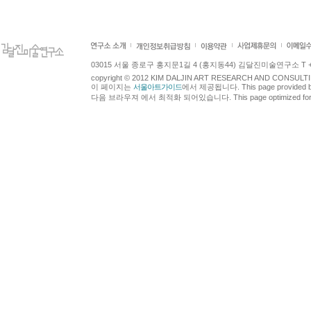
03015 서울 종로구 홍지문1길 4 (홍지동44) 김달진미술연구소 T +82.2.7
copyright © 2012 KIM DALJIN ART RESEARCH AND CONSULTING.
이 페이지는
서울아트가이드
에서 제공됩니다. This page provided 
다음 브라우져 에서 최적화 되어있습니다. This page optimized for t