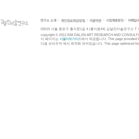
03015 서울 종로구 홍지문1길 4 (홍지동44) 김달진미술연구소 T +82.2.7
copyright © 2012 KIM DALJIN ART RESEARCH AND CONSULTING.
이 페이지는
서울아트가이드
에서 제공됩니다. This page provided 
다음 브라우져 에서 최적화 되어있습니다. This page optimized for t