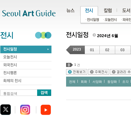
주메뉴
서브메뉴
본문바로가기
하단
2024년 6월
2023
01
02
03
1
건
전체
회화
서양화
동양화
조각
통합검색