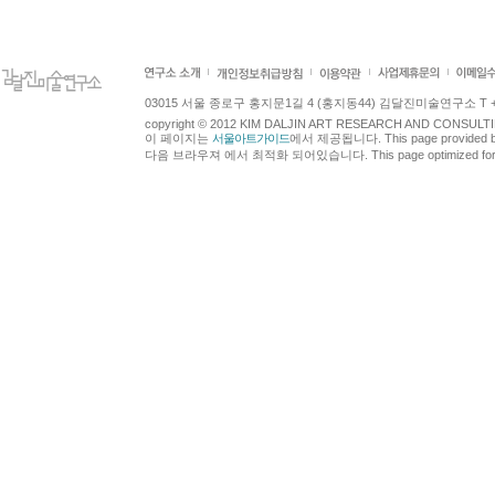
03015 서울 종로구 홍지문1길 4 (홍지동44) 김달진미술연구소 T +82.2.7
copyright © 2012 KIM DALJIN ART RESEARCH AND CONSULTING.
이 페이지는
서울아트가이드
에서 제공됩니다. This page provided 
다음 브라우져 에서 최적화 되어있습니다. This page optimized for t