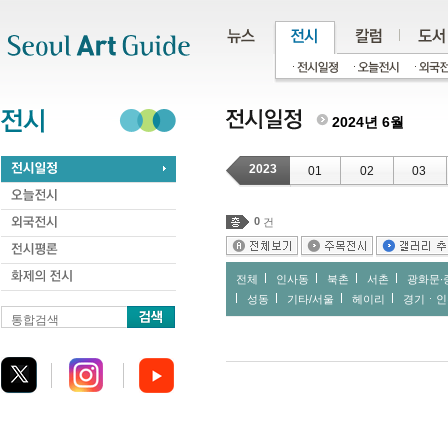
주메뉴
서브메뉴
본문바로가기
하단
2024년 6월
2023
01
02
03
0
건
전체
인사동
북촌
서촌
광화문∙
성동
기타/서울
헤이리
경기ㆍ인
통합검색