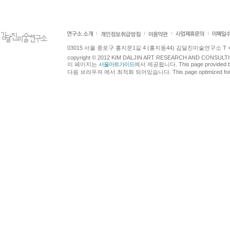
03015 서울 종로구 홍지문1길 4 (홍지동44) 김달진미술연구소 T +82.2.7
copyright © 2012 KIM DALJIN ART RESEARCH AND CONSULTING.
이 페이지는
서울아트가이드
에서 제공됩니다. This page provided 
다음 브라우져 에서 최적화 되어있습니다. This page optimized for t