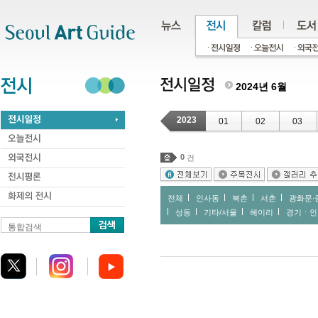
주메뉴
서브메뉴
본문바로가기
하단
2024년 6월
2023
01
02
03
0
건
전체
인사동
북촌
서촌
광화문∙
성동
기타/서울
헤이리
경기ㆍ인
통합검색