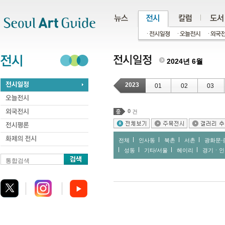
주메뉴
서브메뉴
본문바로가기
하단
2024년 6월
2023
01
02
03
0
건
전체
인사동
북촌
서촌
광화문∙
성동
기타/서울
헤이리
경기ㆍ인
통합검색