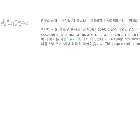
03015 서울 종로구 홍지문1길 4 (홍지동44) 김달진미술연구소 T +82.2.7
copyright © 2012 KIM DALJIN ART RESEARCH AND CONSULTING.
이 페이지는
서울아트가이드
에서 제공됩니다. This page provided 
다음 브라우져 에서 최적화 되어있습니다. This page optimized for t