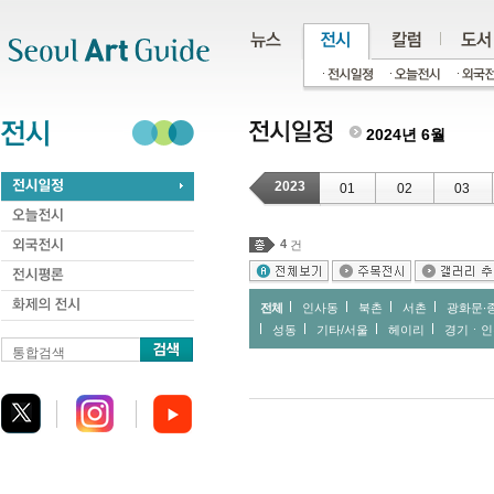
주메뉴
서브메뉴
본문바로가기
하단
2024년 6월
2023
01
02
03
4
건
전체
인사동
북촌
서촌
광화문∙
성동
기타/서울
헤이리
경기ㆍ인
통합검색