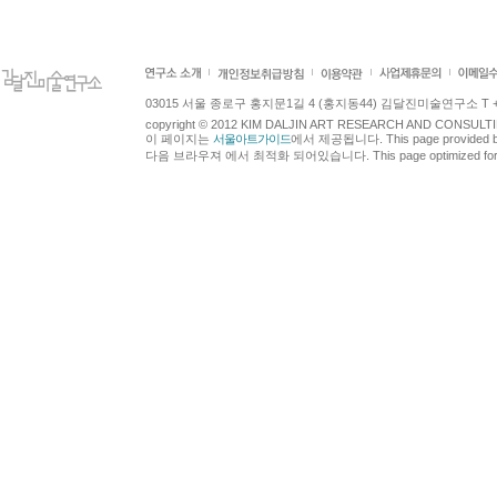
03015 서울 종로구 홍지문1길 4 (홍지동44) 김달진미술연구소 T +82.2.7
copyright © 2012 KIM DALJIN ART RESEARCH AND CONSULTING.
이 페이지는
서울아트가이드
에서 제공됩니다. This page provided 
다음 브라우져 에서 최적화 되어있습니다. This page optimized for t