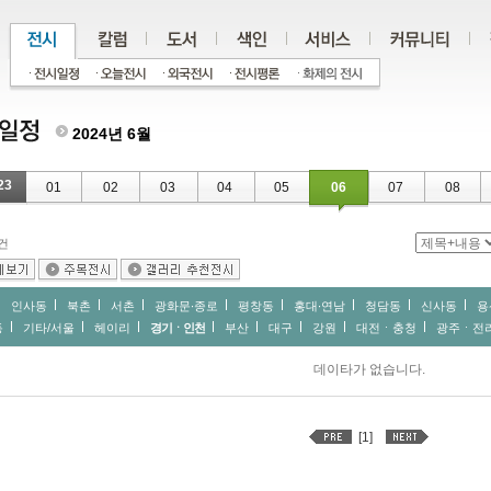
2024년 6월
23
01
02
03
04
05
06
07
08
건
인사동
북촌
서촌
광화문∙종로
평창동
홍대∙연남
청담동
신사동
용
동
기타/서울
헤이리
경기ㆍ인천
부산
대구
강원
대전ㆍ충청
광주ㆍ전
데이타가 없습니다.
[1]