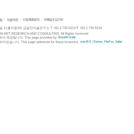
 (홍지동44) 김달진미술연구소 T +82.2.730.6214 F +82.2.730.9218
LJIN ART RESEARCH AND CONSULTING. All Rights reserved
Seoul Art Guide
에서 제공됩니다. This page provided by
.
over IE 8
Chrome
FireFox
Safari
다. This page optimized for these browsers.
,
,
,