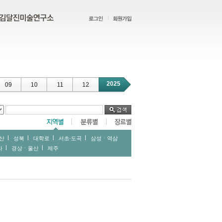
2025
09
10
11
12
산
성북
대학로
서초∙도곡
삼성ㆍ역삼
라
경상ㆍ울산
제주