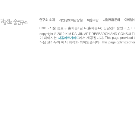
03015 서울 종로구 홍지문1길 4 (홍지동44) 김달진미술연구소 T +82.2.7
copyright © 2012 KIM DALJIN ART RESEARCH AND CONSULTING.
이 페이지는
서울아트가이드
에서 제공됩니다. This page provided 
다음 브라우져 에서 최적화 되어있습니다. This page optimized for t