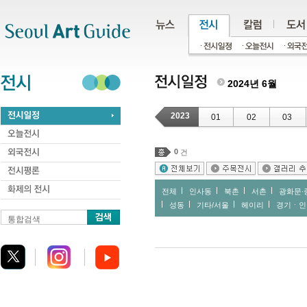
주메뉴
서브메뉴
본문바로가기
하단
2024년 6월
2023
01
02
03
0
건
전체
인사동
북촌
서촌
광화문∙
성동
기타/서울
헤이리
경기ㆍ인
통합검색