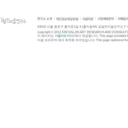
03015 서울 종로구 홍지문1길 4 (홍지동44) 김달진미술연구소 T +82.2.7
copyright © 2012 KIM DALJIN ART RESEARCH AND CONSULTING.
이 페이지는
서울아트가이드
에서 제공됩니다. This page provided 
다음 브라우져 에서 최적화 되어있습니다. This page optimized for t