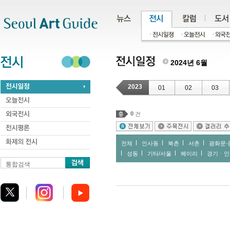
주메뉴
서브메뉴
본문바로가기
하단
2024년 6월
2023
01
02
03
0
건
전체
인사동
북촌
서촌
광화문∙
성동
기타/서울
헤이리
경기ㆍ인
통합검색