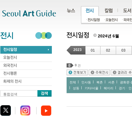
주메뉴
서브메뉴
본문바로가기
하단
2024년 6월
2023
01
02
03
0
건
전체
인사동
북촌
서촌
광화문∙
성동
기타/서울
헤이리
경기ㆍ인
통합검색