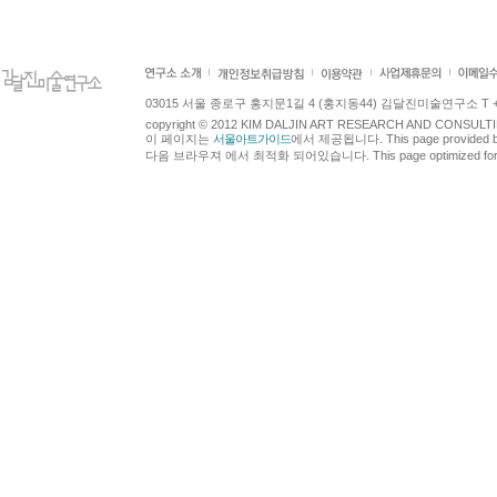
03015 서울 종로구 홍지문1길 4 (홍지동44) 김달진미술연구소 T +82.2.7
copyright © 2012 KIM DALJIN ART RESEARCH AND CONSULTING.
이 페이지는
서울아트가이드
에서 제공됩니다. This page provided 
다음 브라우져 에서 최적화 되어있습니다. This page optimized for t