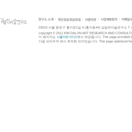
03015 서울 종로구 홍지문1길 4 (홍지동44) 김달진미술연구소 T +82.2.7
copyright © 2012 KIM DALJIN ART RESEARCH AND CONSULTING.
이 페이지는
서울아트가이드
에서 제공됩니다. This page provided 
다음 브라우져 에서 최적화 되어있습니다. This page optimized for t