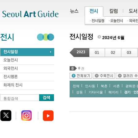
주메뉴
서브메뉴
본문바로가기
하단
2024년 6월
2023
01
02
03
0
건
전체
인사동
북촌
서촌
광화문∙
성동
기타/서울
헤이리
경기ㆍ인
통합검색