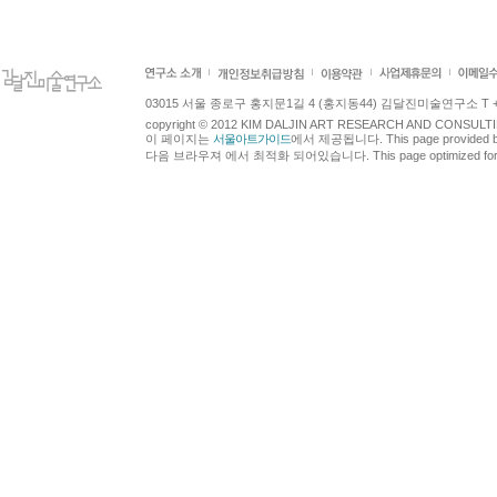
03015 서울 종로구 홍지문1길 4 (홍지동44) 김달진미술연구소 T +82.2.7
copyright © 2012 KIM DALJIN ART RESEARCH AND CONSULTING.
이 페이지는
서울아트가이드
에서 제공됩니다. This page provided 
다음 브라우져 에서 최적화 되어있습니다. This page optimized for t