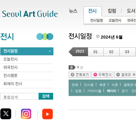
주메뉴
서브메뉴
본문바로가기
하단
2024년 6월
2023
01
02
03
0
건
전체
인사동
북촌
서촌
광화문∙
성동
기타/서울
헤이리
경기ㆍ인
통합검색