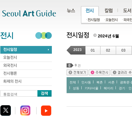
주메뉴
서브메뉴
본문바로가기
하단
2024년 6월
2023
01
02
03
0
건
전체
인사동
북촌
서촌
광화문∙
성동
기타/서울
헤이리
경기ㆍ인
통합검색