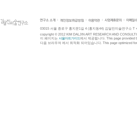
03015 서울 종로구 홍지문1길 4 (홍지동44) 김달진미술연구소 T +82.2.7
copyright © 2012 KIM DALJIN ART RESEARCH AND CONSULTING.
이 페이지는
서울아트가이드
에서 제공됩니다. This page provided 
다음 브라우져 에서 최적화 되어있습니다. This page optimized for t