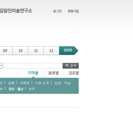
2025
09
10
11
12
산
성북
대학로
서초∙도곡
삼성ㆍ역삼
라
경상ㆍ울산
제주