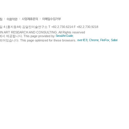
 (홍지동44) 김달진미술연구소 T +82.2.730.6214 F +82.2.730.9218
LJIN ART RESEARCH AND CONSULTING. All Rights reserved
Seoul Art Guide
에서 제공됩니다. This page provided by
.
over IE 8
Chrome
FireFox
Safari
다. This page optimized for these browsers.
,
,
,