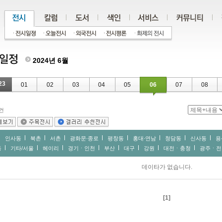
2024년 6월
23
01
02
03
04
05
06
07
08
건
인사동
북촌
서촌
광화문∙종로
평창동
홍대∙연남
청담동
신사동
용
동
기타/서울
헤이리
경기ㆍ인천
부산
대구
강원
대전ㆍ충청
광주ㆍ전
데이타가 없습니다.
[1]