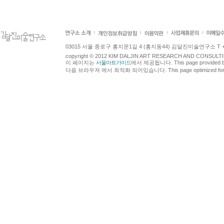
03015 서울 종로구 홍지문1길 4 (홍지동44) 김달진미술연구소 T +82.2.7
copyright © 2012 KIM DALJIN ART RESEARCH AND CONSULTING.
이 페이지는
서울아트가이드
에서 제공됩니다. This page provided 
다음 브라우져 에서 최적화 되어있습니다. This page optimized for t