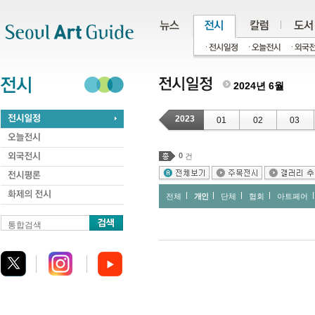
주메뉴
서브메뉴
본문바로가기
하단
2024년 6월
2023
01
02
03
0
건
전체
개인
단체
협회
아트페어
통합검색