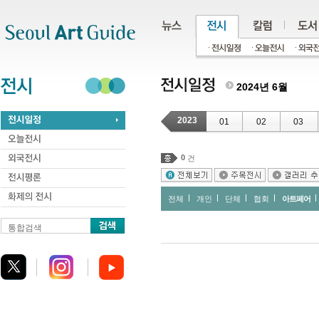
주메뉴
서브메뉴
본문바로가기
하단
2024년 6월
2023
01
02
03
0
건
전체
개인
단체
협회
아트페어
통합검색