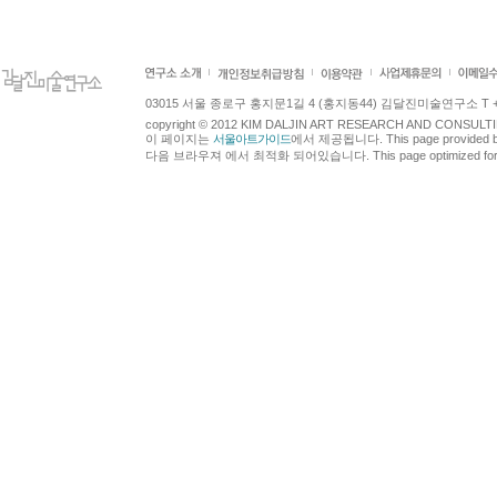
03015 서울 종로구 홍지문1길 4 (홍지동44) 김달진미술연구소 T +82.2.7
copyright © 2012 KIM DALJIN ART RESEARCH AND CONSULTING.
이 페이지는
서울아트가이드
에서 제공됩니다. This page provided 
다음 브라우져 에서 최적화 되어있습니다. This page optimized for t