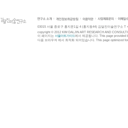
03015 서울 종로구 홍지문1길 4 (홍지동44) 김달진미술연구소 T +82.2.7
copyright © 2012 KIM DALJIN ART RESEARCH AND CONSULTING.
이 페이지는
서울아트가이드
에서 제공됩니다. This page provided 
다음 브라우져 에서 최적화 되어있습니다. This page optimized for t