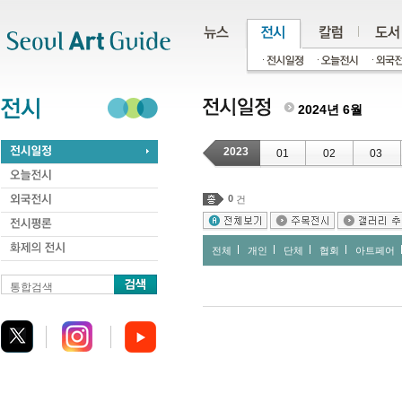
주메뉴
서브메뉴
본문바로가기
하단
2024년 6월
2023
01
02
03
0
건
전체
개인
단체
협회
아트페어
통합검색