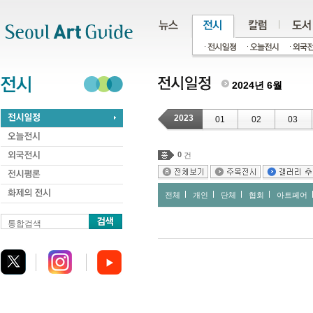
주메뉴
서브메뉴
본문바로가기
하단
2024년 6월
2023
01
02
03
0
건
전체
개인
단체
협회
아트페어
통합검색