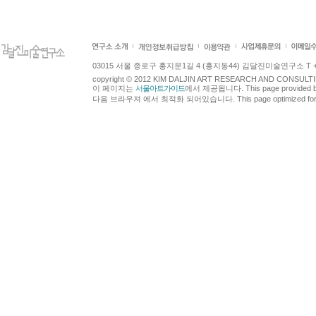
03015 서울 종로구 홍지문1길 4 (홍지동44) 김달진미술연구소 T +82.2.7
copyright © 2012 KIM DALJIN ART RESEARCH AND CONSULTING.
이 페이지는
서울아트가이드
에서 제공됩니다. This page provided 
다음 브라우져 에서 최적화 되어있습니다. This page optimized for t