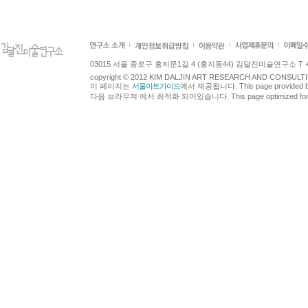
03015 서울 종로구 홍지문1길 4 (홍지동44) 김달진미술연구소 T +82.2.7
copyright © 2012 KIM DALJIN ART RESEARCH AND CONSULTING.
이 페이지는
서울아트가이드
에서 제공됩니다. This page provided 
다음 브라우져 에서 최적화 되어있습니다. This page optimized for t