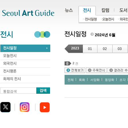
주메뉴
서브메뉴
본문바로가기
하단
2024년 6월
2023
01
02
03
2
건
전체
회화
서양화
동양화
조각
통합검색