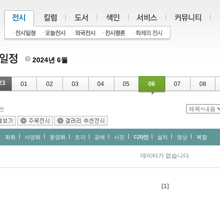
2024년 6월
23
01
02
03
04
05
06
07
08
건
회화
서양화
동양화
조각
공예
사진
디자인
설치
영상
복합
데이타가 없습니다.
[1]