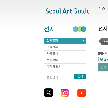
주메뉴
서브메뉴
본문바로가기
하단
20
0
전체
통합검색