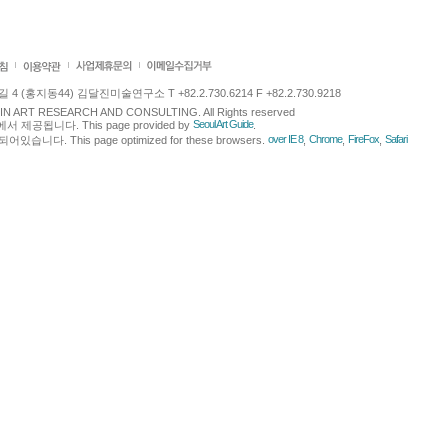
 (홍지동44) 김달진미술연구소 T +82.2.730.6214 F +82.2.730.9218
LJIN ART RESEARCH AND CONSULTING. All Rights reserved
Seoul Art Guide
에서 제공됩니다. This page provided by
.
over IE 8
Chrome
FireFox
Safari
다. This page optimized for these browsers.
,
,
,