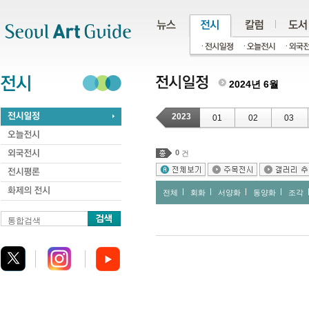
주메뉴
서브메뉴
본문바로가기
하단
2024년 6월
2023
01
02
03
0
건
전체
회화
서양화
동양화
조각
통합검색