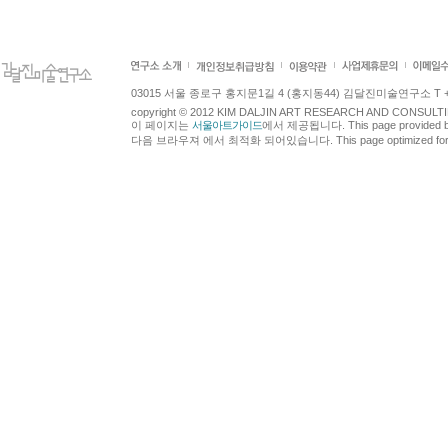
03015 서울 종로구 홍지문1길 4 (홍지동44) 김달진미술연구소 T +82.2.7
copyright © 2012 KIM DALJIN ART RESEARCH AND CONSULTING.
이 페이지는
서울아트가이드
에서 제공됩니다. This page provided 
다음 브라우져 에서 최적화 되어있습니다. This page optimized for t