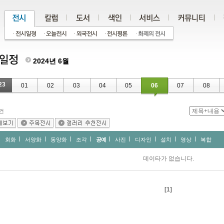
2024년 6월
23
01
02
03
04
05
06
07
08
건
회화
서양화
동양화
조각
공예
사진
디자인
설치
영상
복합
데이타가 없습니다.
[1]