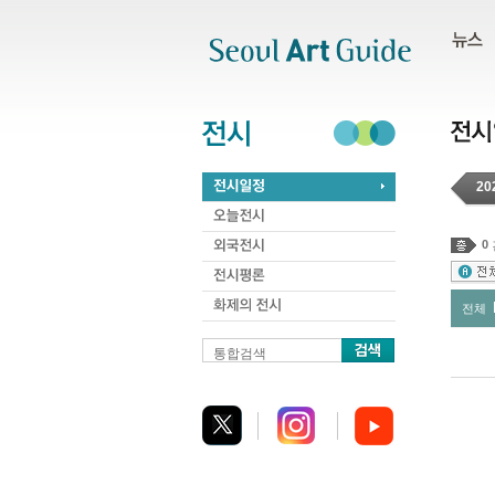
주메뉴
서브메뉴
본문바로가기
하단
20
0
전체
통합검색