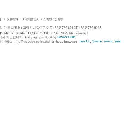
 (홍지동44) 김달진미술연구소 T +82.2.730.6214 F +82.2.730.9218
LJIN ART RESEARCH AND CONSULTING. All Rights reserved
Seoul Art Guide
에서 제공됩니다. This page provided by
.
over IE 8
Chrome
FireFox
Safari
다. This page optimized for these browsers.
,
,
,