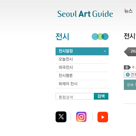
주메뉴
서브메뉴
본문바로가기
하단
20
0
전체
통합검색