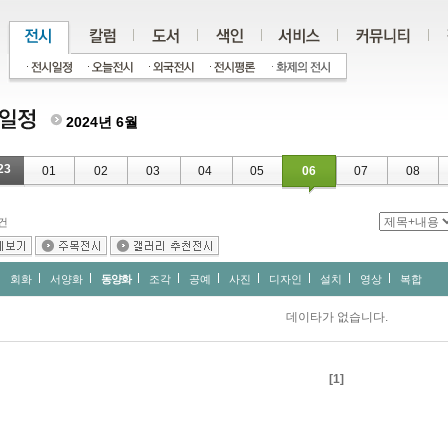
2024년 6월
23
01
02
03
04
05
06
07
08
건
회화
서양화
동양화
조각
공예
사진
디자인
설치
영상
복합
데이타가 없습니다.
[1]