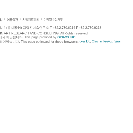
 (홍지동44) 김달진미술연구소 T +82.2.730.6214 F +82.2.730.9218
LJIN ART RESEARCH AND CONSULTING. All Rights reserved
Seoul Art Guide
에서 제공됩니다. This page provided by
.
over IE 8
Chrome
FireFox
Safari
다. This page optimized for these browsers.
,
,
,