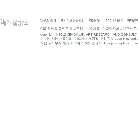
03015 서울 종로구 홍지문1길 4 (홍지동44) 김달진미술연구소 T +82.2.7
copyright © 2012 KIM DALJIN ART RESEARCH AND CONSULTING.
이 페이지는
서울아트가이드
에서 제공됩니다. This page provided 
다음 브라우져 에서 최적화 되어있습니다. This page optimized for t