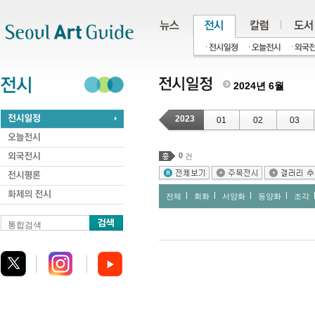
주메뉴
서브메뉴
본문바로가기
하단
2024년 6월
2023
01
02
03
0
건
전체
회화
서양화
동양화
조각
통합검색