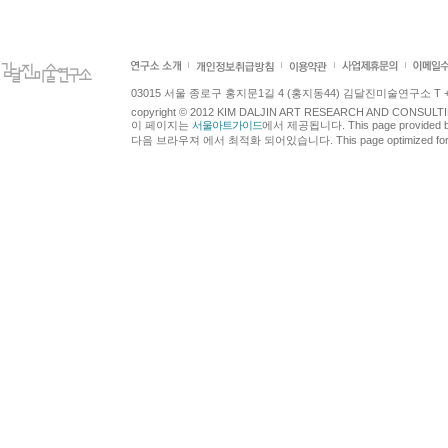
03015 서울 종로구 홍지문1길 4 (홍지동44) 김달진미술연구소 T +82.2.7
copyright © 2012 KIM DALJIN ART RESEARCH AND CONSULTING.
이 페이지는
서울아트가이드
에서 제공됩니다. This page provided 
다음 브라우져 에서 최적화 되어있습니다. This page optimized for t