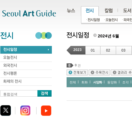
주메뉴
서브메뉴
본문바로가기
하단
2024년 6월
2023
01
02
03
0
건
전체
회화
서양화
동양화
조각
통합검색