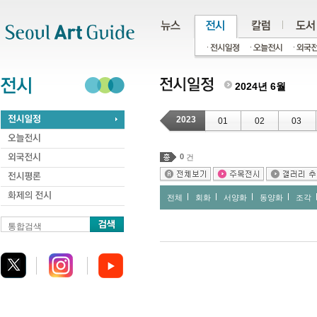
주메뉴
서브메뉴
본문바로가기
하단
2024년 6월
2023
01
02
03
0
건
전체
회화
서양화
동양화
조각
통합검색