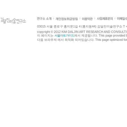
03015 서울 종로구 홍지문1길 4 (홍지동44) 김달진미술연구소 T +82.2.7
copyright © 2012 KIM DALJIN ART RESEARCH AND CONSULTING.
이 페이지는
서울아트가이드
에서 제공됩니다. This page provided 
다음 브라우져 에서 최적화 되어있습니다. This page optimized for t