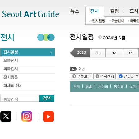
주메뉴
서브메뉴
본문바로가기
하단
2024년 6월
2023
01
02
03
0
건
전체
회화
서양화
동양화
조각
통합검색