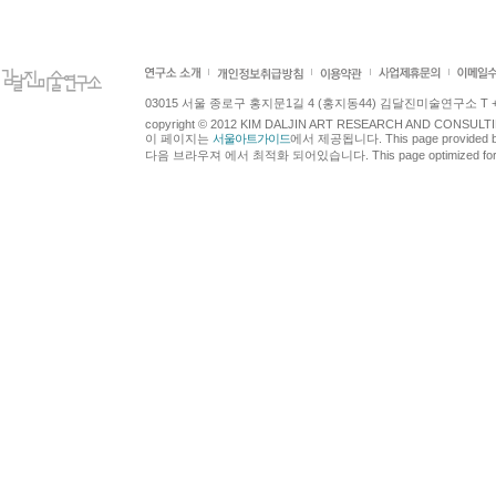
03015 서울 종로구 홍지문1길 4 (홍지동44) 김달진미술연구소 T +82.2.7
copyright © 2012 KIM DALJIN ART RESEARCH AND CONSULTING.
이 페이지는
서울아트가이드
에서 제공됩니다. This page provided 
다음 브라우져 에서 최적화 되어있습니다. This page optimized for t