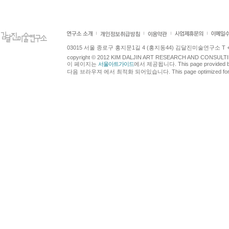
03015 서울 종로구 홍지문1길 4 (홍지동44) 김달진미술연구소 T +82.2.7
copyright © 2012 KIM DALJIN ART RESEARCH AND CONSULTING.
이 페이지는
서울아트가이드
에서 제공됩니다. This page provided 
다음 브라우져 에서 최적화 되어있습니다. This page optimized for t