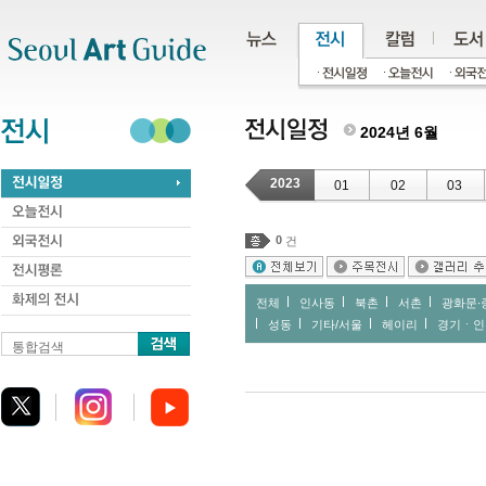
주메뉴
서브메뉴
본문바로가기
하단
2024년 6월
2023
01
02
03
0
건
전체
인사동
북촌
서촌
광화문∙
성동
기타/서울
헤이리
경기ㆍ인
통합검색