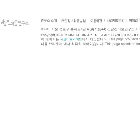
03015 서울 종로구 홍지문1길 4 (홍지동44) 김달진미술연구소 T +82.2.7
copyright © 2012 KIM DALJIN ART RESEARCH AND CONSULTING.
이 페이지는
서울아트가이드
에서 제공됩니다. This page provided 
다음 브라우져 에서 최적화 되어있습니다. This page optimized for t