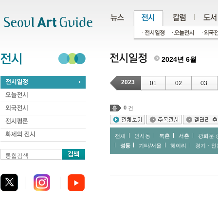
주메뉴
서브메뉴
본문바로가기
하단
2024년 6월
2023
01
02
03
0
건
전체
인사동
북촌
서촌
광화문∙
성동
기타/서울
헤이리
경기ㆍ인
통합검색