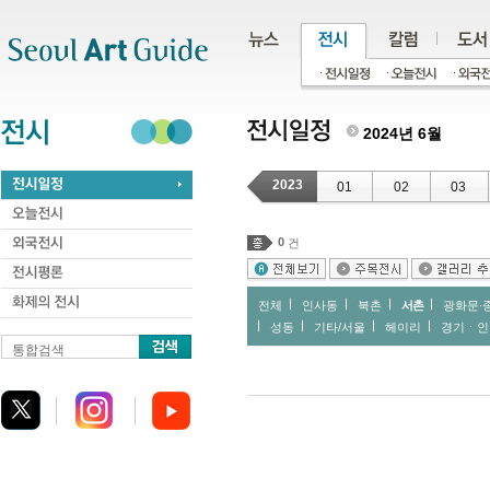
주메뉴
서브메뉴
본문바로가기
하단
2024년 6월
2023
01
02
03
0
건
전체
인사동
북촌
서촌
광화문∙
성동
기타/서울
헤이리
경기ㆍ인
통합검색