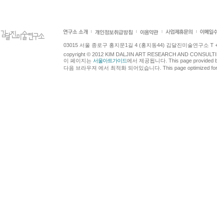
03015 서울 종로구 홍지문1길 4 (홍지동44) 김달진미술연구소 T +82.2.7
copyright © 2012 KIM DALJIN ART RESEARCH AND CONSULTING.
이 페이지는
서울아트가이드
에서 제공됩니다. This page provided 
다음 브라우져 에서 최적화 되어있습니다. This page optimized for t