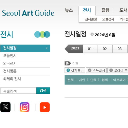
주메뉴
서브메뉴
본문바로가기
하단
2024년 6월
2023
01
02
03
0
건
전체
개인
단체
협회
아트페어
통합검색