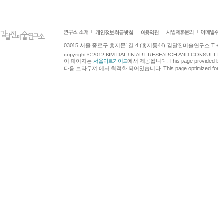
03015 서울 종로구 홍지문1길 4 (홍지동44) 김달진미술연구소 T +82.2.7
copyright © 2012 KIM DALJIN ART RESEARCH AND CONSULTING.
이 페이지는
서울아트가이드
에서 제공됩니다. This page provided 
다음 브라우져 에서 최적화 되어있습니다. This page optimized for t