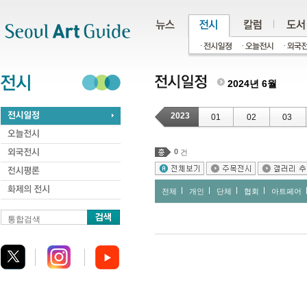
주메뉴
서브메뉴
본문바로가기
하단
2024년 6월
2023
01
02
03
0
건
전체
개인
단체
협회
아트페어
통합검색