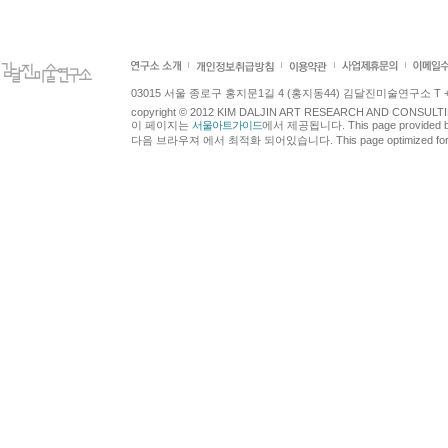
03015 서울 종로구 홍지문1길 4 (홍지동44) 김달진미술연구소 T +82.2.7
copyright © 2012 KIM DALJIN ART RESEARCH AND CONSULTING.
이 페이지는
서울아트가이드
에서 제공됩니다. This page provided 
다음 브라우져 에서 최적화 되어있습니다. This page optimized for t