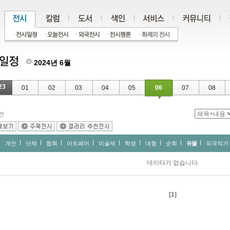
2024년 6월
23
01
02
03
04
05
06
07
08
건
개인
단체
협회
아트페어
미술제
학생
대형
순회
유물
외국작가
데이타가 없습니다.
[1]