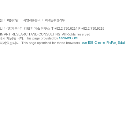
 (홍지동44) 김달진미술연구소 T +82.2.730.6214 F +82.2.730.9218
LJIN ART RESEARCH AND CONSULTING. All Rights reserved
Seoul Art Guide
에서 제공됩니다. This page provided by
.
over IE 8
Chrome
FireFox
Safari
다. This page optimized for these browsers.
,
,
,