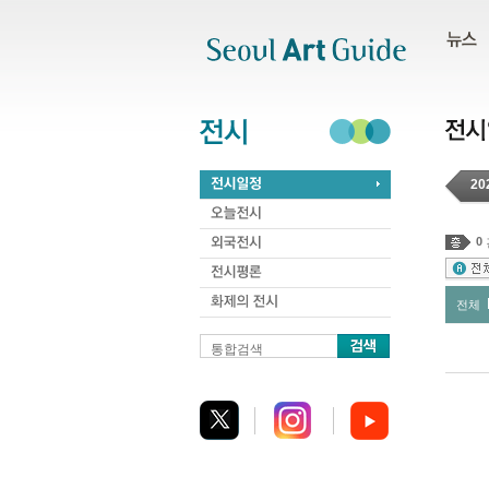
주메뉴
서브메뉴
본문바로가기
하단
20
0
전체
통합검색