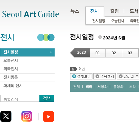
주메뉴
서브메뉴
본문바로가기
하단
2024년 6월
2023
01
02
03
0
건
전체
회화
서양화
동양화
조각
통합검색