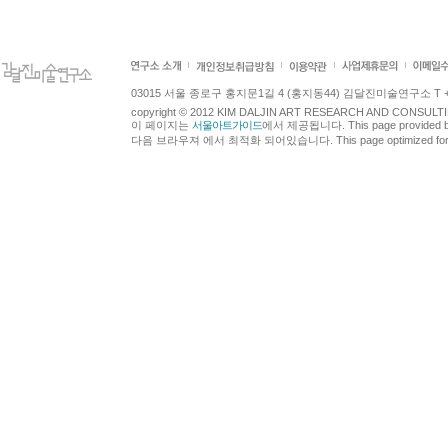
03015 서울 종로구 홍지문1길 4 (홍지동44) 김달진미술연구소 T +82.2.7
copyright © 2012 KIM DALJIN ART RESEARCH AND CONSULTING.
이 페이지는
서울아트가이드
에서 제공됩니다. This page provided 
다음 브라우져 에서 최적화 되어있습니다. This page optimized for t