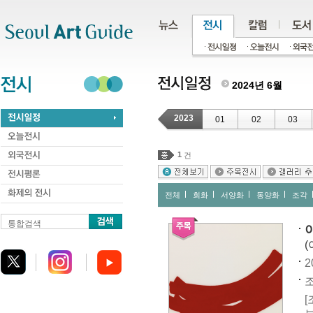
주메뉴
서브메뉴
본문바로가기
하단
2024년 6월
2023
01
02
03
1
건
전체
회화
서양화
동양화
조각
통합검색
(
2
조