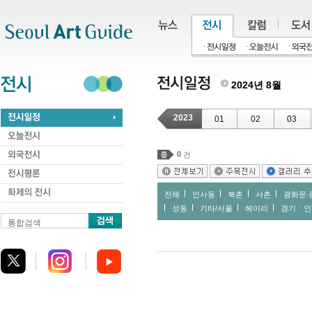
주메뉴
서브메뉴
본문바로가기
하단
2024년 8월
2023
01
02
03
0
건
전체
인사동
북촌
서촌
광화문∙
성동
기타/서울
헤이리
경기ㆍ인
통합검색