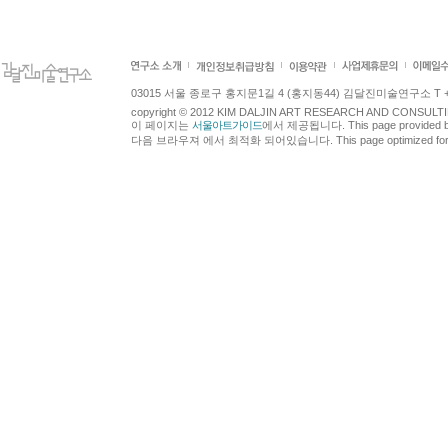
03015 서울 종로구 홍지문1길 4 (홍지동44) 김달진미술연구소 T +82.2.7
copyright © 2012 KIM DALJIN ART RESEARCH AND CONSULTING.
이 페이지는
서울아트가이드
에서 제공됩니다. This page provided 
다음 브라우져 에서 최적화 되어있습니다. This page optimized for t