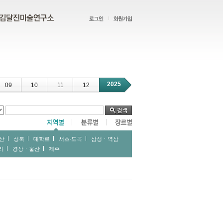
2025
09
10
11
12
산
성북
대학로
서초∙도곡
삼성ㆍ역삼
라
경상ㆍ울산
제주