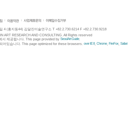
 (홍지동44) 김달진미술연구소 T +82.2.730.6214 F +82.2.730.9218
LJIN ART RESEARCH AND CONSULTING. All Rights reserved
Seoul Art Guide
에서 제공됩니다. This page provided by
.
over IE 8
Chrome
FireFox
Safari
다. This page optimized for these browsers.
,
,
,