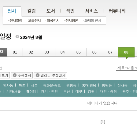
2024년 8월
23
01
02
03
04
05
06
07
08
건
인사동
북촌
서촌
광화문∙종로
평창동
홍대∙연남
청담동
신사동
용
동
기타/서울
헤이리
경기ㆍ인천
부산
대구
강원
대전ㆍ충청
광주ㆍ전
데이타가 없습니다.
[1]