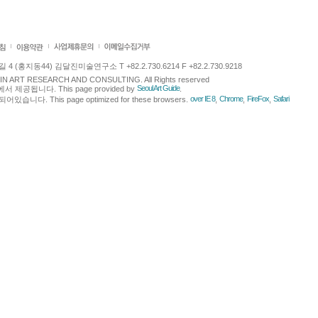
 (홍지동44) 김달진미술연구소 T +82.2.730.6214 F +82.2.730.9218
LJIN ART RESEARCH AND CONSULTING. All Rights reserved
Seoul Art Guide
에서 제공됩니다. This page provided by
.
over IE 8
Chrome
FireFox
Safari
다. This page optimized for these browsers.
,
,
,