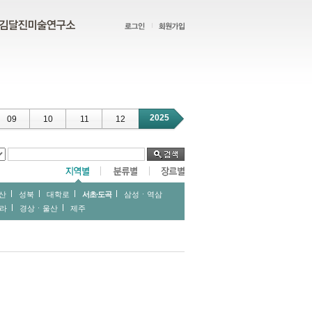
2025
09
10
11
12
산
성북
대학로
서초∙도곡
삼성ㆍ역삼
라
경상ㆍ울산
제주