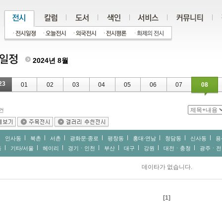
2024년 8월
23
01
02
03
04
05
06
07
08
건
인사동
북촌
서촌
광화문∙종로
평창동
홍대∙연남
청담동
신사동
용
동
기타/서울
헤이리
경기ㆍ인천
부산
대구
강원
대전ㆍ충청
광주ㆍ전
데이타가 없습니다.
[1]