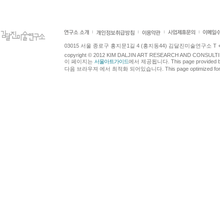
03015 서울 종로구 홍지문1길 4 (홍지동44) 김달진미술연구소 T +82.2.7
copyright © 2012 KIM DALJIN ART RESEARCH AND CONSULTING.
이 페이지는
서울아트가이드
에서 제공됩니다. This page provided 
다음 브라우져 에서 최적화 되어있습니다. This page optimized for t