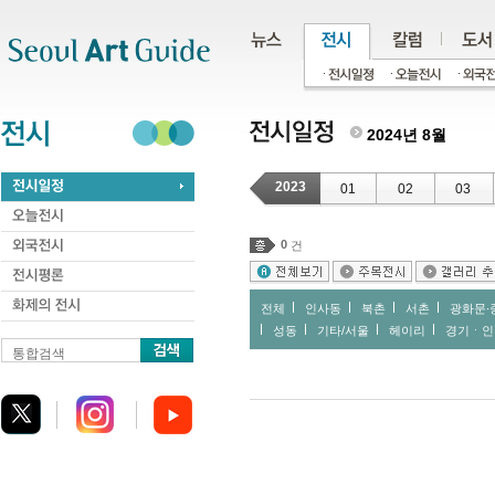
주메뉴
서브메뉴
본문바로가기
하단
2024년 8월
2023
01
02
03
0
건
전체
인사동
북촌
서촌
광화문∙
성동
기타/서울
헤이리
경기ㆍ인
통합검색