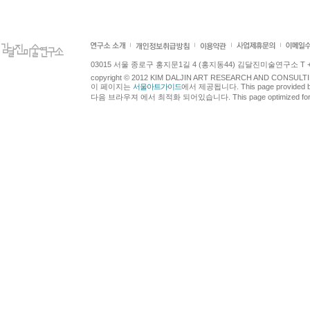
03015 서울 종로구 홍지문1길 4 (홍지동44) 김달진미술연구소 T +82.2.7
copyright © 2012 KIM DALJIN ART RESEARCH AND CONSULTING.
이 페이지는
서울아트가이드
에서 제공됩니다. This page provided 
다음 브라우져 에서 최적화 되어있습니다. This page optimized for t