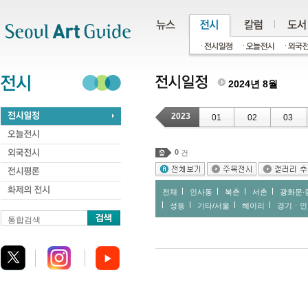
주메뉴
서브메뉴
본문바로가기
하단
2024년 8월
2023
01
02
03
0
건
전체
인사동
북촌
서촌
광화문∙
성동
기타/서울
헤이리
경기ㆍ인
통합검색