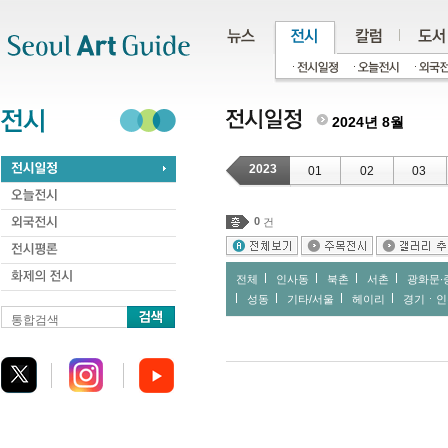
주메뉴
서브메뉴
본문바로가기
하단
2024년 8월
2023
01
02
03
0
건
전체
인사동
북촌
서촌
광화문∙
성동
기타/서울
헤이리
경기ㆍ인
통합검색