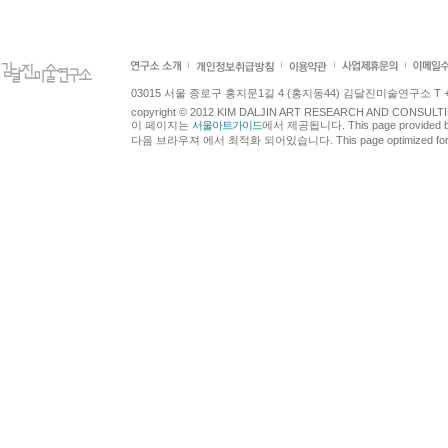
03015 서울 종로구 홍지문1길 4 (홍지동44) 김달진미술연구소 T +82.2.7
copyright © 2012 KIM DALJIN ART RESEARCH AND CONSULTING.
이 페이지는
서울아트가이드
에서 제공됩니다. This page provided 
다음 브라우져 에서 최적화 되어있습니다. This page optimized for t