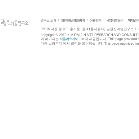
03015 서울 종로구 홍지문1길 4 (홍지동44) 김달진미술연구소 T +82.2.7
copyright © 2012 KIM DALJIN ART RESEARCH AND CONSULTING.
이 페이지는
서울아트가이드
에서 제공됩니다. This page provided 
다음 브라우져 에서 최적화 되어있습니다. This page optimized for t