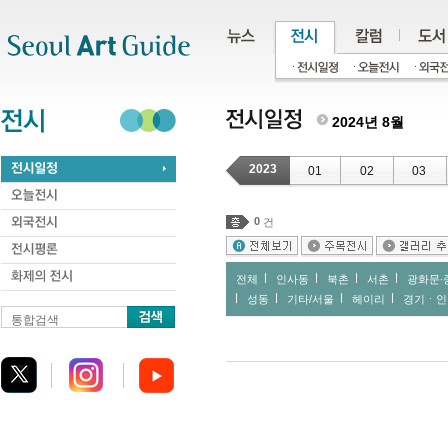
주메뉴
서브메뉴
본문바로가기
하단
2024년 8월
2023
01
02
03
0
건
전체
인사동
북촌
서촌
광화문∙
성동
기타/서울
헤이리
경기ㆍ인
통합검색