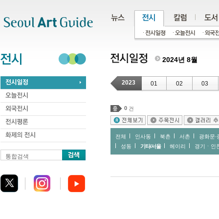
주메뉴
서브메뉴
본문바로가기
하단
2024년 8월
2023
01
02
03
0
건
전체
인사동
북촌
서촌
광화문∙
성동
기타/서울
헤이리
경기ㆍ인
통합검색