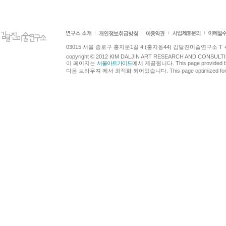
03015 서울 종로구 홍지문1길 4 (홍지동44) 김달진미술연구소 T +82.2.7
copyright © 2012 KIM DALJIN ART RESEARCH AND CONSULTING.
이 페이지는
서울아트가이드
에서 제공됩니다. This page provided 
다음 브라우져 에서 최적화 되어있습니다. This page optimized for t