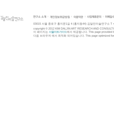
03015 서울 종로구 홍지문1길 4 (홍지동44) 김달진미술연구소 T +82.2.7
copyright © 2012 KIM DALJIN ART RESEARCH AND CONSULTING.
이 페이지는
서울아트가이드
에서 제공됩니다. This page provided 
다음 브라우져 에서 최적화 되어있습니다. This page optimized for t