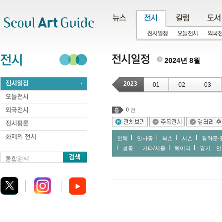
주메뉴
서브메뉴
본문바로가기
하단
2024년 8월
2023
01
02
03
0
건
전체
인사동
북촌
서촌
광화문∙
성동
기타/서울
헤이리
경기ㆍ인
통합검색