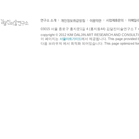
03015 서울 종로구 홍지문1길 4 (홍지동44) 김달진미술연구소 T +82.2.7
copyright © 2012 KIM DALJIN ART RESEARCH AND CONSULTING.
이 페이지는
서울아트가이드
에서 제공됩니다. This page provided 
다음 브라우져 에서 최적화 되어있습니다. This page optimized for t