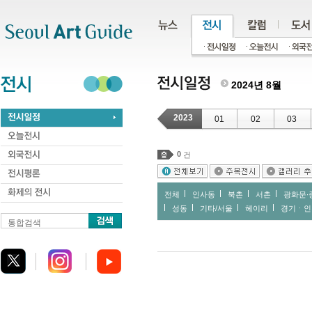
주메뉴
서브메뉴
본문바로가기
하단
2024년 8월
2023
01
02
03
0
건
전체
인사동
북촌
서촌
광화문∙
성동
기타/서울
헤이리
경기ㆍ인
통합검색