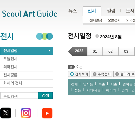
주메뉴
서브메뉴
본문바로가기
하단
2024년 8월
2023
01
02
03
0
건
전체
인사동
북촌
서촌
광화문∙
성동
기타/서울
헤이리
경기ㆍ인
통합검색