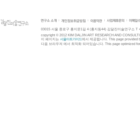
03015 서울 종로구 홍지문1길 4 (홍지동44) 김달진미술연구소 T +82.2.7
copyright © 2012 KIM DALJIN ART RESEARCH AND CONSULTING.
이 페이지는
서울아트가이드
에서 제공됩니다. This page provided 
다음 브라우져 에서 최적화 되어있습니다. This page optimized for t