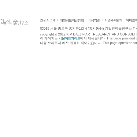
03015 서울 종로구 홍지문1길 4 (홍지동44) 김달진미술연구소 T +82.2.7
copyright © 2012 KIM DALJIN ART RESEARCH AND CONSULTING.
이 페이지는
서울아트가이드
에서 제공됩니다. This page provided 
다음 브라우져 에서 최적화 되어있습니다. This page optimized for t