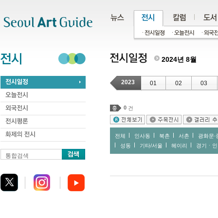
주메뉴
서브메뉴
본문바로가기
하단
2024년 8월
2023
01
02
03
0
건
전체
인사동
북촌
서촌
광화문∙
성동
기타/서울
헤이리
경기ㆍ인
통합검색