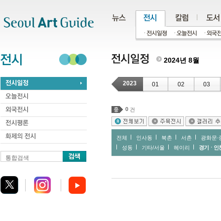
주메뉴
서브메뉴
본문바로가기
하단
2024년 8월
2023
01
02
03
0
건
전체
인사동
북촌
서촌
광화문∙
성동
기타/서울
헤이리
경기ㆍ인
통합검색