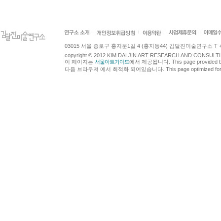
03015 서울 종로구 홍지문1길 4 (홍지동44) 김달진미술연구소 T +82.2.7
copyright © 2012 KIM DALJIN ART RESEARCH AND CONSULTING.
이 페이지는
서울아트가이드
에서 제공됩니다. This page provided 
다음 브라우져 에서 최적화 되어있습니다. This page optimized for t